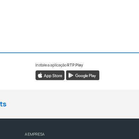
Instale a aplicação
RTP Play
ts
A EMPRESA