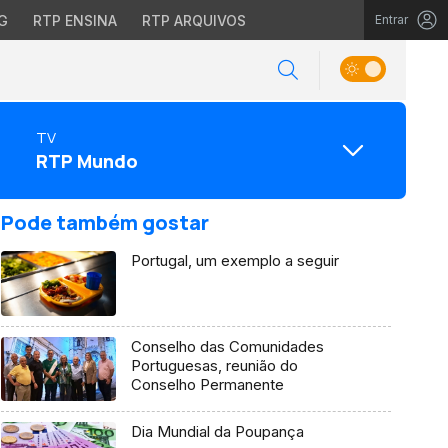
G
RTP ENSINA
RTP ARQUIVOS
Entrar
TV
RTP Mundo
Pode também gostar
Portugal, um exemplo a seguir
Conselho das Comunidades
Portuguesas, reunião do
Conselho Permanente
Dia Mundial da Poupança