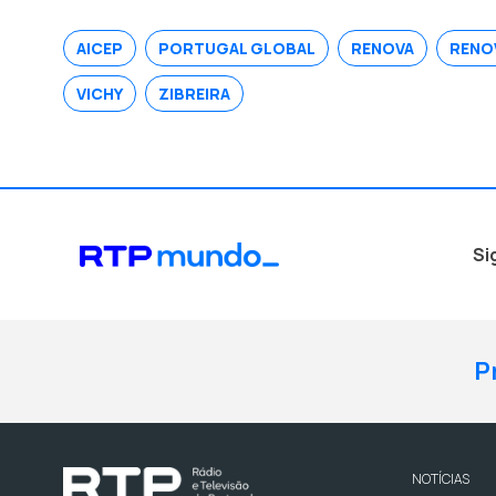
AICEP
PORTUGAL GLOBAL
RENOVA
RENO
VICHY
ZIBREIRA
Si
P
NOTÍCIAS