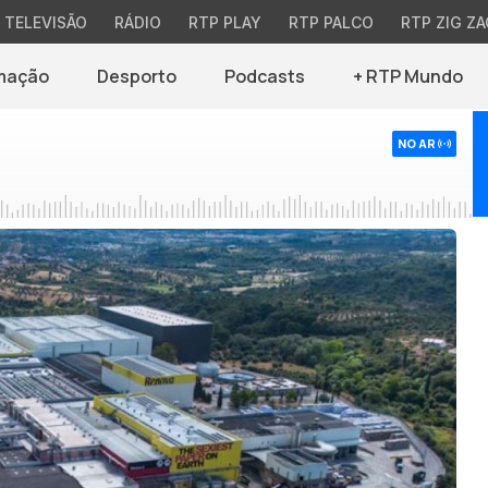
TELEVISÃO
RÁDIO
RTP PLAY
RTP PALCO
RTP ZIG ZA
mação
Desporto
Podcasts
+ RTP Mundo
NO AR