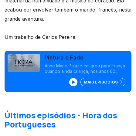
imaterial da humanidade é a música do coração. Ela
acabou por envolver também o marido, francês, nesta
grande aventura.
Um trabalho de Carlos Pereira.
Pintura e Fado
Anne Marie Palaze emigrou para França
quando ainda criança, nos anos 60.
Instalou-se com os pais e com os sete
MAIS EPISÓDIOS
irmãos no sudoeste do país. Mais tarde,
já com a vida feita, decidiu dedicar-se
primeiro à pintura, e logo a seguir ao
fado.
Últimos episódios - Hora dos
Portugueses