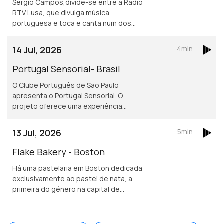
Sérgio Campos,divide-se entre a Rádio
RTV Lusa, que divulga música
portuguesa e toca e canta num dos
mais conhecidos restaurantes
portugueses em Londres.
14 Jul, 2026
4min
Portugal Sensorial- Brasil
O Clube Português de São Paulo
apresenta o Portugal Sensorial. O
projeto oferece uma experiência
imersiva completa, combinando
exposição histórica, alta gastronomia
13 Jul, 2026
5min
e um show audiovisual tecnológico.
Flake Bakery - Boston
Há uma pastelaria em Boston dedicada
exclusivamente ao pastel de nata, a
primeira do género na capital de
Massachusetts.