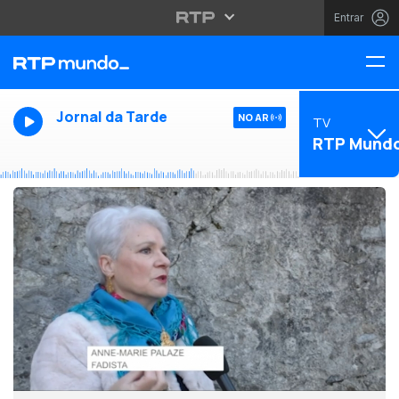
Entrar
Jornal da Tarde
NO AR
TV
RTP Mund