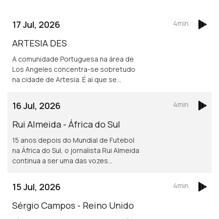
17 Jul, 2026
4min
ARTESIA DES
A comunidade Portuguesa na área de
Los Angeles concentra-se sobretudo
na cidade de Artesia. É ai que se
localiza um dos mais frequentados e
dinâmicos, centros culturais
16 Jul, 2026
4min
Portugueses nos Estados Unidos.
Rui Almeida - África do Sul
15 anos depois do Mundial de Futebol
na África do Sul, o jornalista Rui Almeida
continua a ser uma das vozes
portuguesas mais reconhecidas do
jornalismo desportivo, nos países da
15 Jul, 2026
4min
lusofonia.
Sérgio Campos - Reino Unido