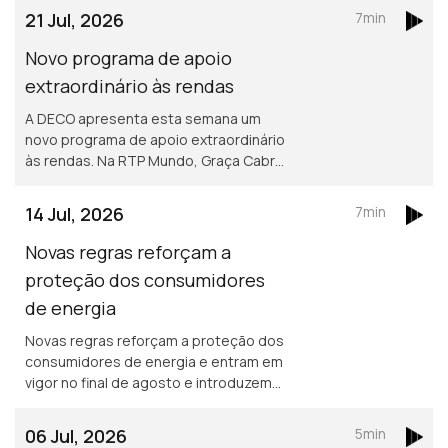
destas alterações nos direitos de
21 Jul, 2026
7min
quem viaja.
Novo programa de apoio
extraordinário às rendas
A DECO apresenta esta semana um
novo programa de apoio extraordinário
às rendas. Na RTP Mundo, Graça Cabral
conversa com Isabel Flora para explicar
as principais medidas, os critérios de
14 Jul, 2026
7min
acesso e o funcionamento deste
apoio destinado a ajudar famílias com
Novas regras reforçam a
dificuldades no pagamento da
proteção dos consumidores
habitação. A iniciativa surge num
de energia
contexto de crescente procura por
apoio, com os pedidos de ajuda à
Novas regras reforçam a proteção dos
DECO a aumentarem 67% este ano.
consumidores de energia e entram em
vigor no final de agosto e introduzem
mudanças importantes, sobretudo ao
nível da estabilidade contratual,
06 Jul, 2026
5min
proteção contra interrupções do