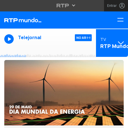
Entrar
Telejornal
NO AR
TV
RTP Mund