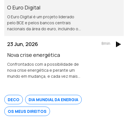
fornecimento e apoio aos
O Euro Digital
consumidores economicamente
O Euro Digital é um projeto liderado
vulneráveis. Saiba tudo com Graça
pelo BCE e pelos bancos centrais
Cabral na conversa com Isabel Flora.
nacionais da área do euro, incluindo o
Banco de Portugal, e que pretende
disponibilizar aos cidadãos uma versão
23 Jun, 2026
8min
digital do dinheiro emitido pelo banco
central.
Nova crise energética
Confrontados com a possibilidade de
nova crise energética e perante um
mundo em mudança, e cada vez mais
imprevisível.<br /> A poupança deverá
deixar de ser encarada como um
sacrifício e passar a ser vista como
DECO
DIA MUNDIAL DA ENERGIA
uma escolha consciente, inteligente,
que poderá ser até libertadora.
OS MEUS DIREITOS