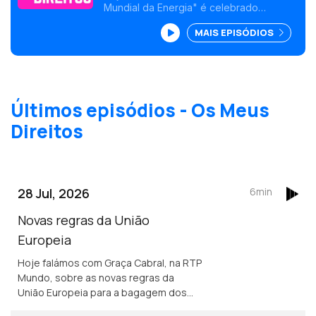
Mundial da Energia" é celebrado
anualmente em 29 de maio. <br /> Esta
MAIS EPISÓDIOS
data assinala a importância de se poupar
energia, sensibilizar e motivar os
consumidores para a necessidade de
preservar os recursos naturais.
Últimos episódios - Os Meus
Direitos
28 Jul, 2026
6min
Novas regras da União
Europeia
Hoje falámos com Graça Cabral, na RTP
Mundo, sobre as novas regras da
União Europeia para a bagagem dos
passageiros aéreos e o impacto