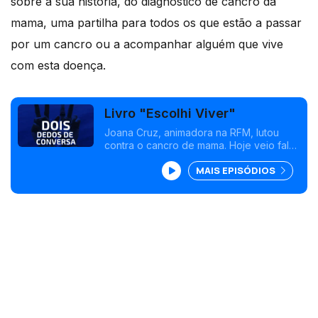
sobre a sua história, do diagnóstico de cancro da
mama, uma partilha para todos os que estão a passar
por um cancro ou a acompanhar alguém que vive
com esta doença.
Livro "Escolhi Viver"
Joana Cruz, animadora na RFM, lutou
contra o cancro de mama. Hoje veio falar
do livro que escreveu intitulado "Escolhi
MAIS EPISÓDIOS
Viver, para todos os que estão a passar
por um cancro ou a acompanhar alguém
que vive com esta doença,