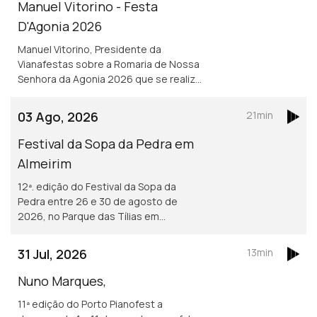
Manuel Vitorino - Festa
D'Agonia 2026
Manuel Vitorino, Presidente da
Vianafestas sobre a Romaria de Nossa
Senhora da Agonia 2026 que se realiza
de 15 a 23 de agosto em Viana do
Castelo que volta a ser o palco da
03 Ago, 2026
21min
tradição, da devoção e da alegria.
Festival da Sopa da Pedra em
Almeirim
12ª. edição do Festival da Sopa da
Pedra entre 26 e 30 de agosto de
2026, no Parque das Tílias em
Almeirim. O evento celebra a
gastronomia ribatejana, onde se
31 Jul, 2026
13min
destaca o famoso prato certificado, e
conta com concertos, artesanato e
Nuno Marques,
tasquinhas. <br /> O grão-confrade
11ª edição do Porto Pianofest a
Luís Manso da Confraria Gastronómica