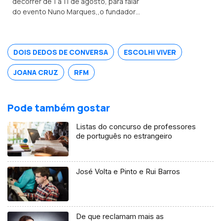
decorrer de 1 a 11 de agosto, para falar
de Almeirim fala sobre este símbolo da
do evento Nuno Marques,,o fundador
gastronomia.
e diretor artístico deste festival
internacional de piano realizado no
Porto e ligado a Nova Iorque.
DOIS DEDOS DE CONVERSA
ESCOLHI VIVER
JOANA CRUZ
RFM
Pode também gostar
Listas do concurso de professores
de português no estrangeiro
José Volta e Pinto e Rui Barros
De que reclamam mais as