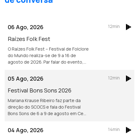
06 Ago, 2026
12min
Raízes Folk Fest
O Raízes Folk Fest – Festival de Folclore
do Mundo realiza-se de 9 a 16 de
agosto de 2026. Par falar do evento,
Nuno Leitão, responsável pelo Rancho
Folclórico Recreativo Clube Bonjardim.
05 Ago, 2026
12min
Festival Bons Sons 2026
Mariana Krause Ribeiro faz parte da
direção do SCOCS e fala do Festival
Bons Sons de 6 a 9 de agosto em Cem
Soldos, Tomar que se volta a
transformar numa aldeia-festival, este
04 Ago, 2026
14min
ano sob a ideia de resistência.