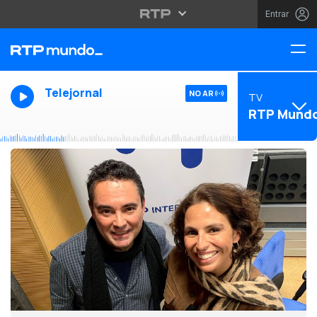
Entrar
Telejornal
NO AR
TV
RTP Mund