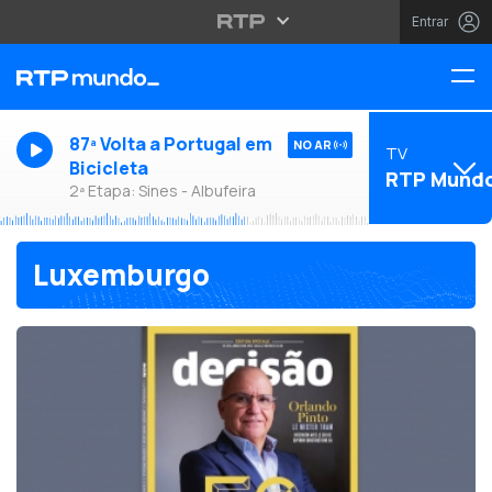
Entrar
87ª Volta a Portugal em
NO AR
TV
Bicicleta
RTP Mund
2ª Etapa: Sines - Albufeira
Luxemburgo