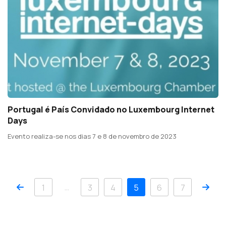
Portugal é País Convidado no Luxembourg Internet
Days
Evento realiza-se nos dias 7 e 8 de novembro de 2023
Anterior
Pró
…
1
3
4
5
6
7