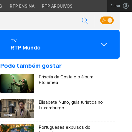
G
RTP ENSINA
RTP ARQUIVOS
Entrar
TV
RTP Mundo
Pode também gostar
Priscila da Costa e o álbum
Ptolemea
Elisabete Nuno, guia turística no
Luxemburgo
Portugueses expulsos do