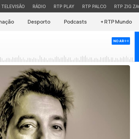
TELEVISÃO
RÁDIO
RTP PLAY
RTP PALCO
RTP ZIG ZA
mação
Desporto
Podcasts
+ RTP Mundo
NO AR