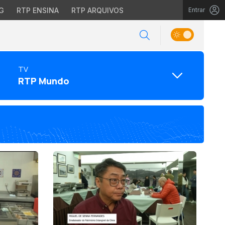
G
RTP ENSINA
RTP ARQUIVOS
Entrar
TV
RTP Mundo