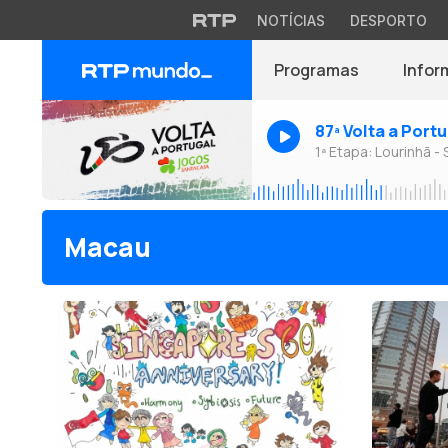
NOTÍCIAS
DESPORTO
Programas
Infor
87ª Volta a Port
1ª Etapa: Lourinhã - 
Macau