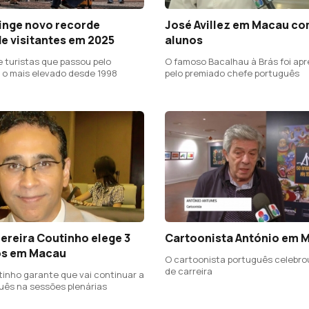
inge novo recorde
José Avillez em Macau co
e visitantes em 2025
alunos
 turistas que passou pelo
O famoso Bacalhau à Brás foi ap
oi o mais elevado desde 1998
pelo premiado chefe português
Pereira Coutinho elege 3
Cartoonista António em 
os em Macau
O cartoonista português celebro
de carreira
tinho garante que vai continuar a
guês na sessões plenárias