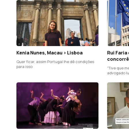
Kenia Nunes, Macau > Lisboa
Rui Faria
concorrê
Quer ficar, assim Portugal lhe dê condições
para isso
"Tive que m
advogado l