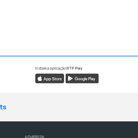
Instale a aplicação
RTP Play
ts
A EMPRESA