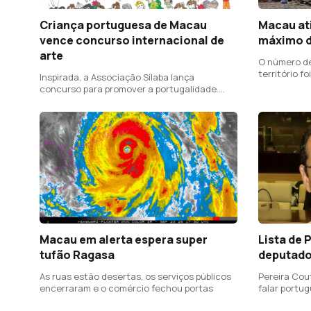
Criança portuguesa de Macau
Macau at
vence concurso internacional de
máximo d
arte
O número de
território f
Inspirada, a Associação Sílaba lança
concurso para promover a portugalidade.
Portugueses na Venezuela têm esperança
em melhores dias.
Macau em alerta espera super
Lista de 
tufão Ragasa
deputad
As ruas estão desertas, os serviços públicos
Pereira Cou
encerraram e o comércio fechou portas
falar portu