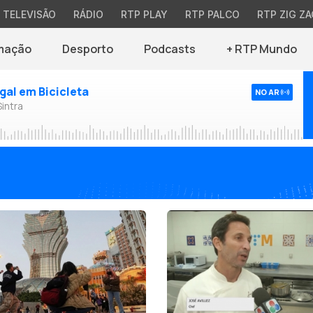
TELEVISÃO
RÁDIO
RTP PLAY
RTP PALCO
RTP ZIG ZA
mação
Desporto
Podcasts
+ RTP Mundo
ugal em Bicicleta
NO AR
Sintra