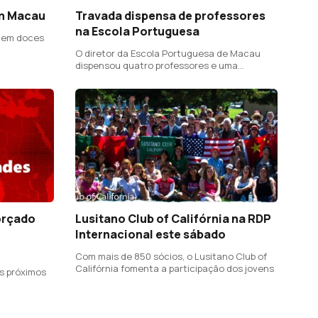
em Macau
Travada dispensa de professores
na Escola Portuguesa
r em doces
O diretor da Escola Portuguesa de Macau
dispensou quatro professores e uma
psicóloga mas o ministro português da
Educação, Ciência e Inovação reverteu a
decisão.
orçado
Lusitano Club of Califórnia na RDP
Internacional este sábado
Com mais de 850 sócios, o Lusitano Club of
Califórnia fomenta a participação dos jovens
os próximos