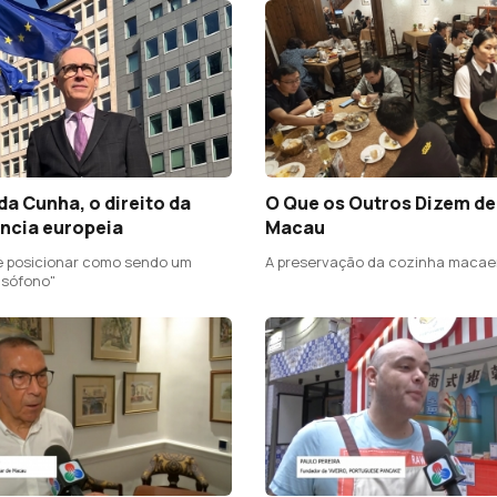
 da Cunha, o direito da
O Que os Outros Dizem de
ncia europeia
Macau
e posicionar como sendo um
A preservação da cozinha maca
usófono"