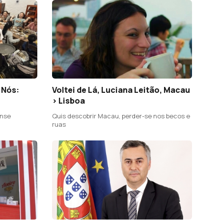
 Nós:
Voltei de Lá, Luciana Leitão, Macau
> Lisboa
ense
Quis descobrir Macau, perder-se nos becos e
ruas