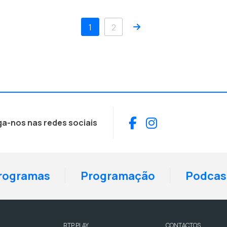
Próximo
1
2
Facebook
Instagram
ga-nos nas redes sociais
rogramas
Programação
Podcas
RTP PLAY
CONTACTOS