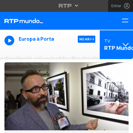
Entrar
Europa à Porta
NO AR
TV
RTP Mund