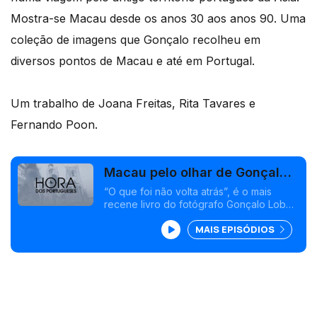
Mostra-se Macau desde os anos 30 aos anos 90. Uma
coleção de imagens que Gonçalo recolheu em
diversos pontos de Macau e até em Portugal.
Um trabalho de Joana Freitas, Rita Tavares e
Fernando Poon.
Macau pelo olhar de Gonçalo
Lobo Pinheiro
“O que foi não volta atrás”, é o mais
recene livro do fotógrafo Gonçalo Lobo
Pinheiro. Radicado em Macau há mais de
MAIS EPISÓDIOS
uma década, o fotojornalista leva-nos
numa viagem pelo antigo território
português da Ásia.