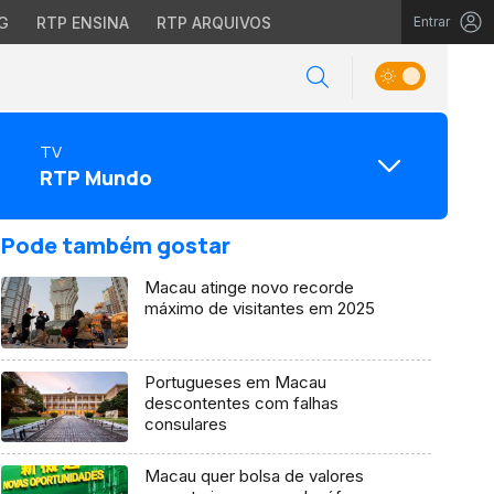
G
RTP ENSINA
RTP ARQUIVOS
Entrar
TV
RTP Mundo
Pode também gostar
Macau atinge novo recorde
máximo de visitantes em 2025
Portugueses em Macau
descontentes com falhas
consulares
Macau quer bolsa de valores