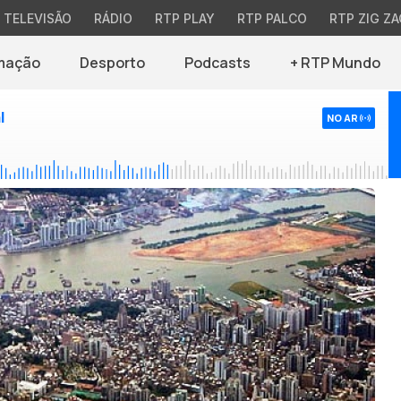
TELEVISÃO
RÁDIO
RTP PLAY
RTP PALCO
RTP ZIG ZA
mação
Desporto
Podcasts
+ RTP Mundo
l
NO AR