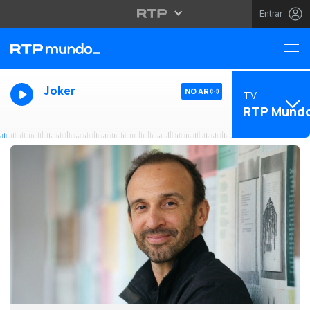
Entrar
Joker
NO AR
TV
RTP Mund