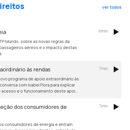
ireitos
ver todos
6min
eia
RTP Mundo, sobre as novas regras da
passageiros aéreos e o impacto destas
a.
7min
aordinário às rendas
vo programa de apoio extraordinário às
onversa com Isabel Flora para explicar
 de acesso e o funcionamento deste apoio
iculdades no pagamento da habitação. A
escente procura por apoio, com os
7min
oteção dos consumidores de
rem 67% este ano.
os consumidores de energia e entram