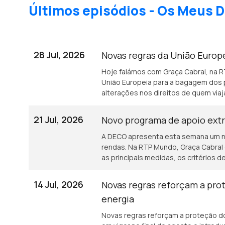
Últimos episódios - Os Meus D
28 Jul, 2026
Novas regras da União Europ
Hoje falámos com Graça Cabral, na 
União Europeia para a bagagem dos 
alterações nos direitos de quem viaj
21 Jul, 2026
Novo programa de apoio extr
A DECO apresenta esta semana um no
rendas. Na RTP Mundo, Graça Cabral c
as principais medidas, os critérios
destinado a ajudar famílias com dif
iniciativa surge num contexto de cr
14 Jul, 2026
Novas regras reforçam a pr
pedidos de ajuda à DECO a aumenta
energia
Novas regras reforçam a proteção d