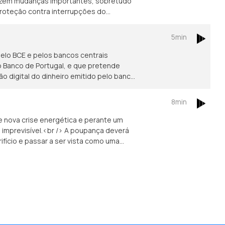
oduzem mudanças importantes, sobretudo
 proteção contra interrupções do
res economicamente vulneráveis. Saiba
om Isabel Flora.
5min
 pelo BCE e pelos bancos centrais
 o Banco de Portugal, e que pretende
ão digital do dinheiro emitido pelo banco
8min
 nova crise energética e perante um
imprevisível.<br /> A poupança deverá
fício e passar a ser vista como uma
 poderá ser até libertadora.