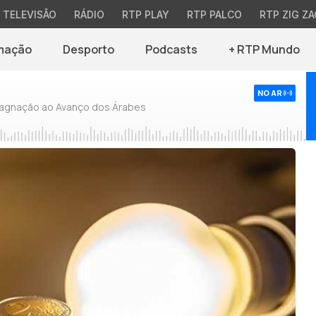
TELEVISÃO
RÁDIO
RTP PLAY
RTP PALCO
RTP ZIG ZA
mação
Desporto
Podcasts
+ RTP Mundo
NO AR
tagnação ao Avanço dos Árabes