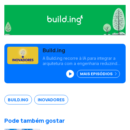
Build.ing
A Build.ing recorre à IA para integrar a
arquitetura com a engenharia reduzindo
custos com ciclos de projeto mais curtos
MAIS EPISÓDIOS
e sustentáveis.
BUILD.ING
INOVADORES
Pode também gostar