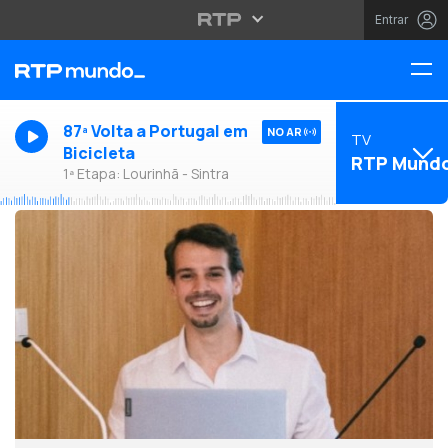
Entrar
87ª Volta a Portugal em
NO AR
TV
Bicicleta
RTP Mund
1ª Etapa: Lourinhã - Sintra