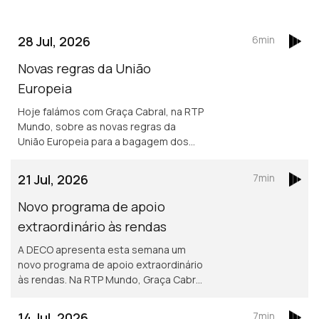
28 Jul, 2026
6min
Novas regras da União
Europeia
Hoje falámos com Graça Cabral, na RTP
Mundo, sobre as novas regras da
União Europeia para a bagagem dos
passageiros aéreos e o impacto
destas alterações nos direitos de
21 Jul, 2026
7min
quem viaja.
Novo programa de apoio
extraordinário às rendas
A DECO apresenta esta semana um
novo programa de apoio extraordinário
às rendas. Na RTP Mundo, Graça Cabral
conversa com Isabel Flora para explicar
as principais medidas, os critérios de
14 Jul, 2026
7min