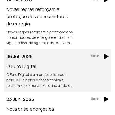
acesso e o funcionamento deste
apoio destinado a ajudar famílias com
Novas regras reforçam a
dificuldades no pagamento da
proteção dos consumidores
habitação. A iniciativa surge num
de energia
contexto de crescente procura por
apoio, com os pedidos de ajuda à
Novas regras reforçam a proteção dos
DECO a aumentarem 67% este ano.
consumidores de energia e entram em
vigor no final de agosto e introduzem
mudanças importantes, sobretudo ao
nível da estabilidade contratual,
06 Jul, 2026
5min
proteção contra interrupções do
fornecimento e apoio aos
O Euro Digital
consumidores economicamente
O Euro Digital é um projeto liderado
vulneráveis. Saiba tudo com Graça
pelo BCE e pelos bancos centrais
Cabral na conversa com Isabel Flora.
nacionais da área do euro, incluindo o
Banco de Portugal, e que pretende
disponibilizar aos cidadãos uma versão
23 Jun, 2026
8min
digital do dinheiro emitido pelo banco
central.
Nova crise energética