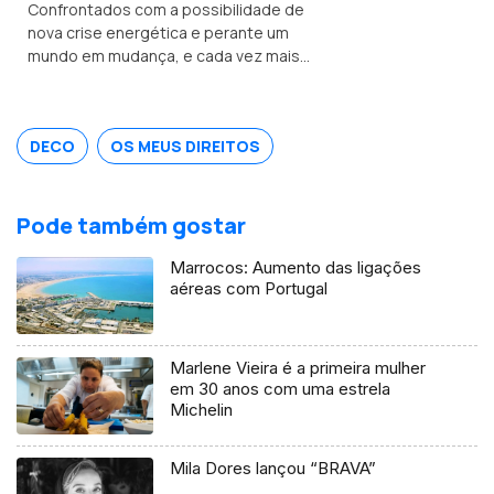
Confrontados com a possibilidade de
nova crise energética e perante um
mundo em mudança, e cada vez mais
imprevisível.<br /> A poupança deverá
deixar de ser encarada como um
sacrifício e passar a ser vista como
DECO
OS MEUS DIREITOS
uma escolha consciente, inteligente,
que poderá ser até libertadora.
Pode também gostar
Marrocos: Aumento das ligações
aéreas com Portugal
Marlene Vieira é a primeira mulher
em 30 anos com uma estrela
Michelin
Mila Dores lançou “BRAVA”