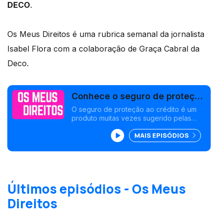
DECO
.
Os Meus Direitos é uma rubrica semanal da jornalista
Isabel Flora com a colaboração de Graça Cabral da
Deco.
Conhece o seguro de proteção
ao crédito?
O seguro de proteção ao crédito é um
produto muitas vezes sugerido pelas
instituições de crédito aquando da
MAIS EPISÓDIOS
contratação de um crédito.
Últimos episódios - Os Meus
Direitos