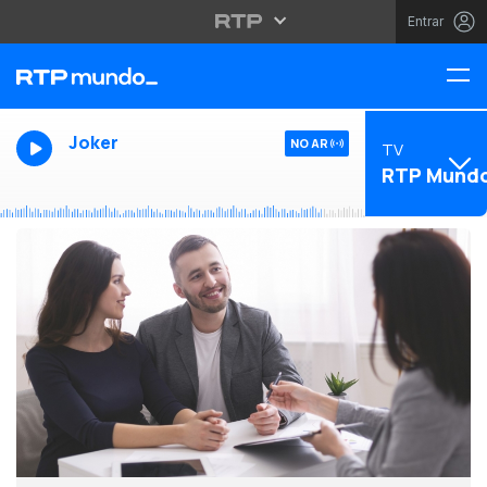
Entrar
Joker
NO AR
TV
RTP Mund