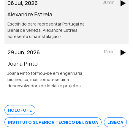
06 Jul, 2026
20min
nos seus anos a viver no Luxemburgo.
Alexandre Estrela
Escolhido para representar Portugal na
Bienal de Veneza, Alexandre Estrela
apresenta uma instalação -
RedSkyFalls - onde criaturas reagem a
atividade sísmica em tempo real.
29 Jun, 2026
15min
Joana Pinto
Joana Pinto formou-se em engenharia
biomédica, mas tornou-se uma
desenvolvedora de ideias e projetos,
e foi distinguida como jovem
empreendedora, nos Prémios Técnico
Alumni. A Gleedot é a sua startup mais
HOLOFOTE
recente.
INSTITUTO SUPERIOR TÉCNICO DE LISBOA
LISBOA