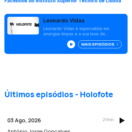
Facebook do Instituto Superior Técnico de Lisboa
Leonardo Vidas
Leonardo Vidas é especialista em
energias limpas e a sua tese de
mestrado em Engenharia e Gestão da
MAIS EPISÓDIOS
Energia recebeu o Prémio da Associação
Portuguesa de Energias Renováveis.
Últimos episódios - Holofote
03 Ago, 2026
21min
António Jorge Gonçalves