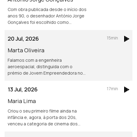
Com obra publicada desde o início dos
anos 90, o desenhador António Jorge
Gonçalves foi escolhido como
vencedor do prémio carreira da edição
inaugural do Prémio Nacional de Banda
20 Jul, 2026
15min
Desenhada.
Marta Oliveira
Falamos com a engenheira
aeroespacial, distinguida com o
prémio de Jovem Empreendedora nos
Prémios Alumni Técnico e prémio
europeu de Inovadora em Ascensão,
13 Jul, 2026
17min
atribuído pelo Conselho Europeu para
a Inovação.
Maria Lima
Criou o seu primeiro filme ainda na
infância e, agora, à porta dos 20s,
venceu a categoria de cinema dos
Novos Talentos FNAC 2026, com a
curta de animação "Corça", baseada