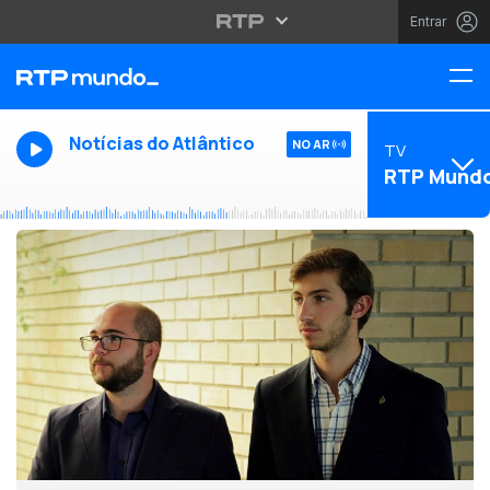
Entrar
Notícias do Atlântico
NO AR
TV
RTP Mund