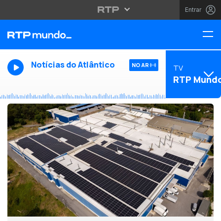
Entrar
Notícias do Atlântico
NO AR
TV
RTP Mund