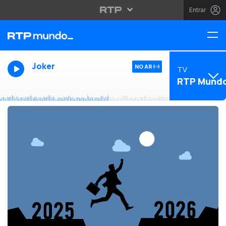
Entrar
Joker
NO AR
TV
RTP Mund