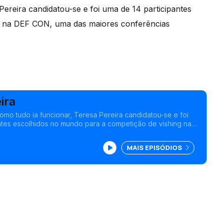
reira candidatou-se e foi uma de 14 participantes
g na DEF CON, uma das maiores conferências
ira
o tudo ia funcionar, Teresa Pereira candidatou-se e foi
ntes escolhidos no mundo para a competição de vishing na
iores conferências internacionais de hackers.
MAIS EPISÓDIOS