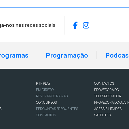
Facebook
Instagram
ga-nos nas redes sociais
rogramas
Programação
Podcas
RTP PLAY
CONTACTOS
EM DIRETO
PROVEDORA DO
REVER PROGRAMAS
TELESPECTADOR
CONCURSOS
PROVEDORA DO OUVI
S
PERGUNTAS FREQUENTES
ACESSIBILIDADES
CONTACTOS
SATÉLITES