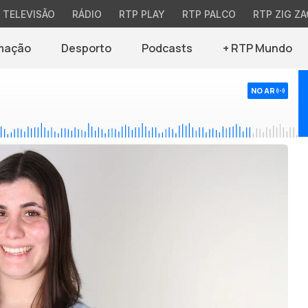
TELEVISÃO
RÁDIO
RTP PLAY
RTP PALCO
RTP ZIG ZA
mação
Desporto
Podcasts
+ RTP Mundo
NO AR