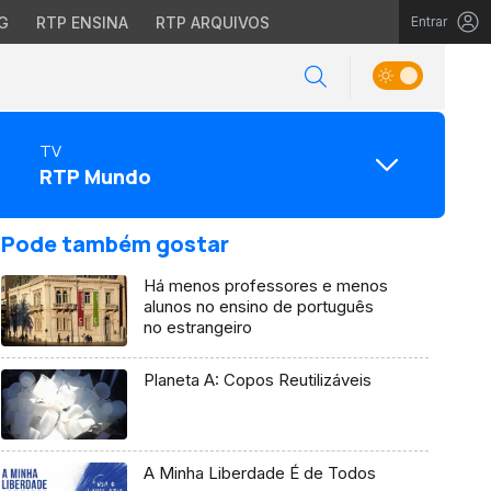
G
RTP ENSINA
RTP ARQUIVOS
Entrar
TV
RTP Mundo
Pode também gostar
Há menos professores e menos
alunos no ensino de português
no estrangeiro
Planeta A: Copos Reutilizáveis
A Minha Liberdade É de Todos