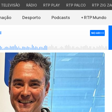
TELEVISÃO
RÁDIO
RTP PLAY
RTP PALCO
RTP ZIG ZA
mação
Desporto
Podcasts
+ RTP Mundo
l
NO AR