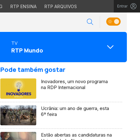
G
RTP ENSINA
RTP ARQUIVOS
Entrar
TV
RTP Mundo
Pode também gostar
Inovadores, um novo programa
na RDP Internacional
Ucrânia: um ano de guerra, esta
6ª feira
Estão abertas as candidaturas na