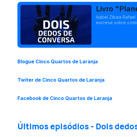
Livro "Plan
Isabel Zibaia Rafae
escreve sobre comid
editadas, hoje veio falar do seu mais recente livro
Congelar".
Blogue Cinco Quartos de Laranja
Twiter de Cinco Quartos de Laranja
Facebook de Cinco Quartos de Laranja
Últimos episódios - Dois dedo