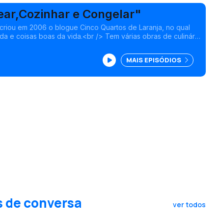
ear,Cozinhar e Congelar"
l criou em 2006 o blogue Cinco Quartos de Laranja, no qual
a e coisas boas da vida.<br /> Tem várias obras de culinária
 intitulado "Planear, Cozinhar e
MAIS EPISÓDIOS
s de conversa
ver todos