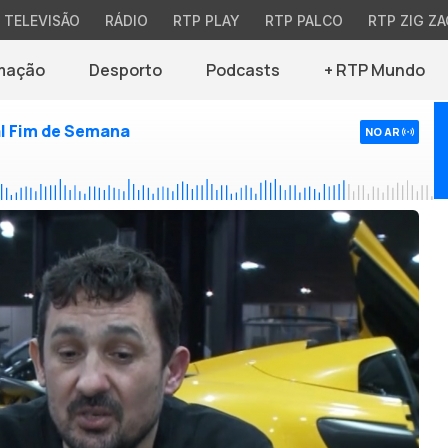
TELEVISÃO
RÁDIO
RTP PLAY
RTP PALCO
RTP ZIG ZA
mação
Desporto
Podcasts
+ RTP Mundo
l Fim de Semana
NO AR