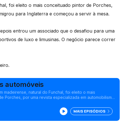
al, foi eleito o mais conceituado pintor de Porches,
migrou para Inglaterra e começou a servir à mesa.
, depois entrou um associado que o desafiou para uma
ortivos de luxo e limusinas. O negócio parece correr
eiro.
os automóveis
um madeirense, natural do Funchal, foi eleito o mais
de Porches, por uma revista especializada em automobilismo.
erra e começou a servir à mesa.
MAIS EPISÓDIOS