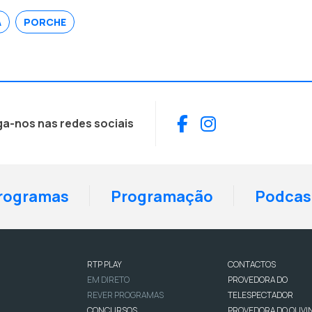
A
PORCHE
Facebook
Instagram
ga-nos nas redes sociais
rogramas
Programação
Podcas
RTP PLAY
CONTACTOS
EM DIRETO
PROVEDORA DO
REVER PROGRAMAS
TELESPECTADOR
CONCURSOS
PROVEDORA DO OUVI