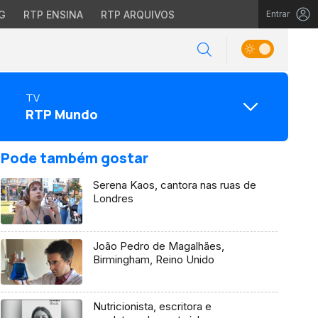
G
RTP ENSINA
RTP ARQUIVOS
Entrar
TV
RTP Mundo
Pode também gostar
Serena Kaos, cantora nas ruas de
Londres
João Pedro de Magalhães,
Birmingham, Reino Unido
Nutricionista, escritora e