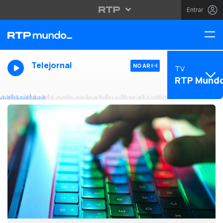
Entrar
Telejornal
NO AR
TV
RTP Mund