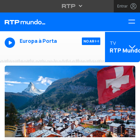
Entrar
Europa à Porta
NO AR
TV
RTP Mund