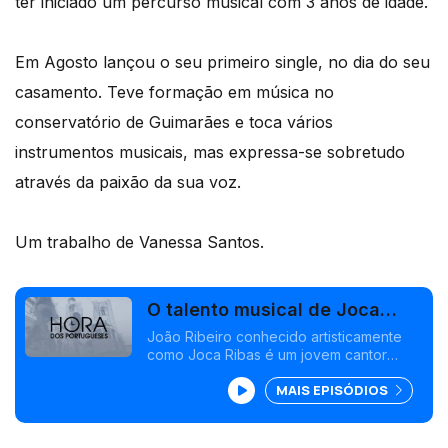
ter iniciado um percurso musical com 3 anos de idade.
Em Agosto lançou o seu primeiro single, no dia do seu
casamento. Teve formação em música no
conservatório de Guimarães e toca vários
instrumentos musicais, mas expressa-se sobretudo
através da paixão da sua voz.
Um trabalho de Vanessa Santos.
O talento musical de Joca
Ribas na Suíça
João Ribeiro conhecido artisticamente
como Joca Ribas é um jovem cantor
português de 29 anos, natural de
MAIS EPISÓDIOS
Guimarães, radicado na Suíça. Ele
encontrou na música a sua grande
paixão, depois de ter iniciado um
percurso musical com 3 anos de idade.