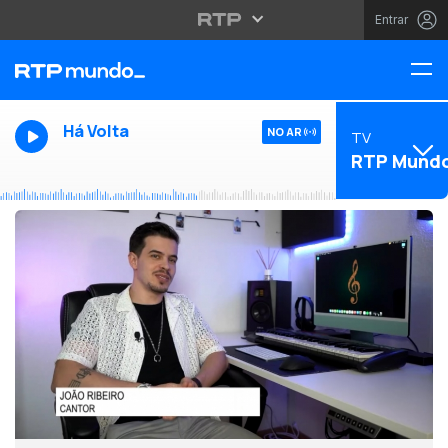
Entrar
Há Volta
NO AR
TV
RTP Mund