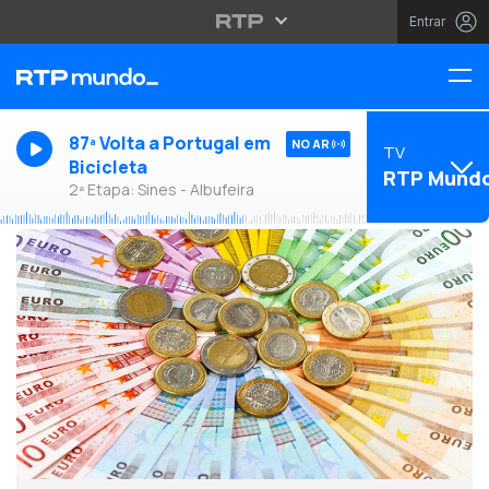
Entrar
87ª Volta a Portugal em
NO AR
TV
Bicicleta
RTP Mund
2ª Etapa: Sines - Albufeira