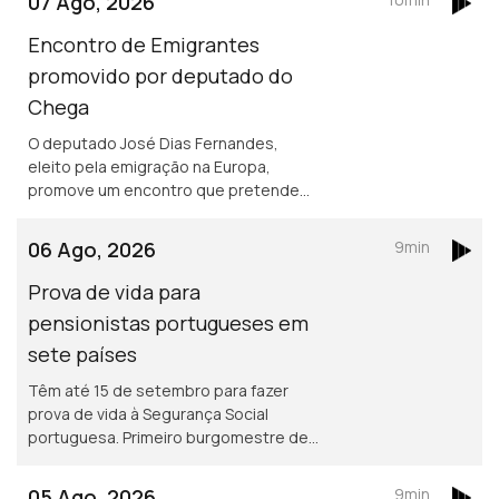
07 Ago, 2026
Encontro de Emigrantes
promovido por deputado do
Chega
O deputado José Dias Fernandes,
eleito pela emigração na Europa,
promove um encontro que pretende
ser de esclarecimento e debate. É em
França e na Suíça que há mais
06 Ago, 2026
9min
emigrantes de Fafe.
Prova de vida para
pensionistas portugueses em
sete países
Têm até 15 de setembro para fazer
prova de vida à Segurança Social
portuguesa. Primeiro burgomestre de
origem portuguesa no Luxemburgo
está a gostar e diz que quer continuar,
05 Ago, 2026
9min