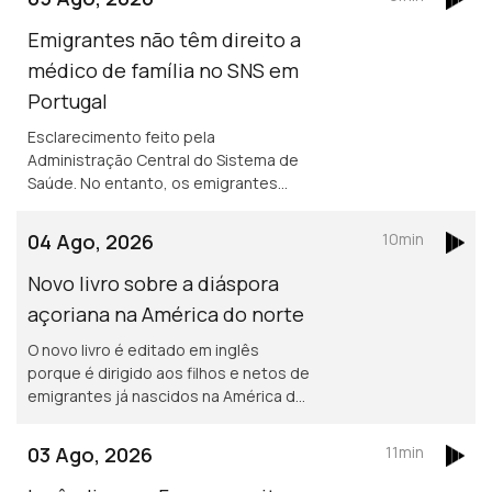
para além de 2029.
Emigrantes não têm direito a
médico de família no SNS em
Portugal
Esclarecimento feito pela
Administração Central do Sistema de
Saúde. No entanto, os emigrantes
podem recorrer ao Serviço Nacional de
Saúde, sem qualquer encargo.
04 Ago, 2026
10min
Novo livro sobre a diáspora
açoriana na América do norte
O novo livro é editado em inglês
porque é dirigido aos filhos e netos de
emigrantes já nascidos na América do
norte. Portuguesa na região de
Bordéus teve de deixar a sua casa
03 Ago, 2026
11min
durante uma semana, por causa dos
incêndios.