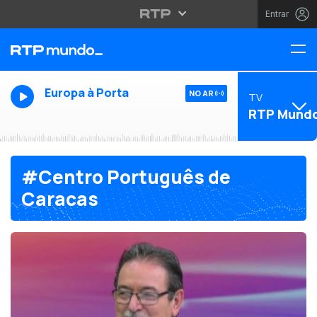
Entrar
Europa à Porta
NO AR
TV
RTP Mund
#Centro Português de
Caracas