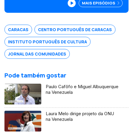
MAIS EPISÓDIOS
países vizinhos quando se trata de
energia. Canadá: elege quatro luso-
canadianos Edição Paula Machado.
CARACAS
CENTRO PORTUGUÊS DE CARACAS
INSTITUTO PORTUGUÊS DE CULTURA
JORNAL DAS COMUNIDADES
Pode também gostar
Paulo Cafôfo e Miguel Albuquerque
na Venezuela
Laura Melo dirige projeto da ONU
na Venezuela