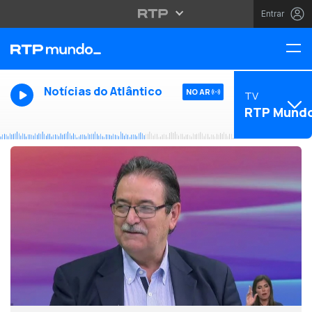
Entrar
Notícias do Atlântico
NO AR
TV
RTP Mund