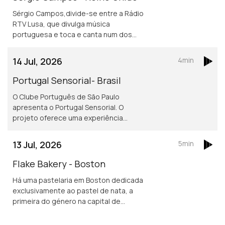
Sérgio Campos,divide-se entre a Rádio
RTV Lusa, que divulga música
portuguesa e toca e canta num dos
mais conhecidos restaurantes
portugueses em Londres.
14 Jul, 2026
4min
Portugal Sensorial- Brasil
O Clube Português de São Paulo
apresenta o Portugal Sensorial. O
projeto oferece uma experiência
imersiva completa, combinando
exposição histórica, alta gastronomia
13 Jul, 2026
5min
e um show audiovisual tecnológico.
Flake Bakery - Boston
Há uma pastelaria em Boston dedicada
exclusivamente ao pastel de nata, a
primeira do género na capital de
Massachusetts.