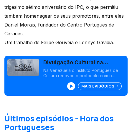
trigésimo sétimo aniversário do IPC, o que permitiu
também homenagear os seus promotores, entre eles
Daniel Morais, fundador do Centro Português de
Caracas.
Um trabalho de Felipe Gouveia e Lennys Gavidia.
Divulgação Cultural na
Venezuela
Na Venezuela o Instituto Português de
Cultura renovou o protocolo com o
Camões, o Instituto da Cooperação e da
MAIS EPISÓDIOS
Língua.<br /> O acordo permitirá
continuar a divulgar a nossa cultura a
portugueses e venezuelanos durante os
próximos 3 anos.<br />
Últimos episódios - Hora dos
Portugueses