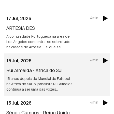
17 Jul, 2026
4min
ARTESIA DES
A comunidade Portuguesa na área de
Los Angeles concentra-se sobretudo
na cidade de Artesia. É ai que se
localiza um dos mais frequentados e
dinâmicos, centros culturais
16 Jul, 2026
4min
Portugueses nos Estados Unidos.
Rui Almeida - África do Sul
15 anos depois do Mundial de Futebol
na África do Sul, o jornalista Rui Almeida
continua a ser uma das vozes
portuguesas mais reconhecidas do
jornalismo desportivo, nos países da
15 Jul, 2026
4min
lusofonia.
Sérgio Campos - Reino Unido