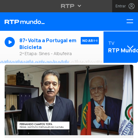
Entrar
87ª Volta a Portugal em
NO AR
TV
Bicicleta
RTP Mund
2ª Etapa: Sines - Albufeira