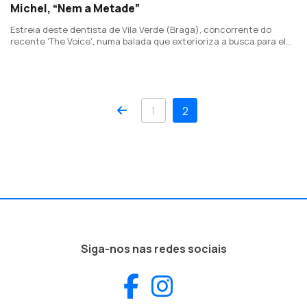
Michel, “Nem a Metade”
Estreia deste dentista de Vila Verde (Braga), concorrente do
recente 'The Voice', numa balada que exterioriza a busca para ele
se sentir inteiro e como isso se reflete em si e nas suas relações.
Produção de João Só.
Anterior
1
2
Siga-nos nas redes sociais
Facebook
Instagram