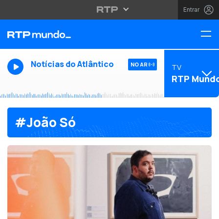
Entrar
Notícias do Atlântico
NO AR
TV
RTP Mund
#João Só