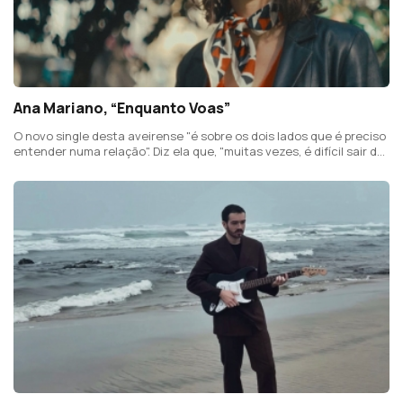
Ana Mariano, “Enquanto Voas”
O novo single desta aveirense "é sobre os dois lados que é preciso
entender numa relação". Diz ela que, "muitas vezes, é difícil sair do
nosso universo para compreender o outro, mas é cada vez mais
urgente que aconteça essa troca."