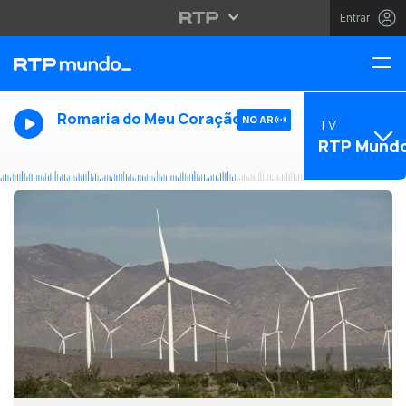
Entrar
Romaria do Meu Coração
NO AR
TV
RTP Mund