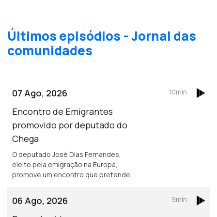
Últimos episódios - Jornal das
comunidades
07 Ago, 2026
10min
Encontro de Emigrantes
promovido por deputado do
Chega
O deputado José Dias Fernandes,
eleito pela emigração na Europa,
promove um encontro que pretende
ser de esclarecimento e debate. É em
França e na Suíça que há mais
06 Ago, 2026
9min
emigrantes de Fafe.