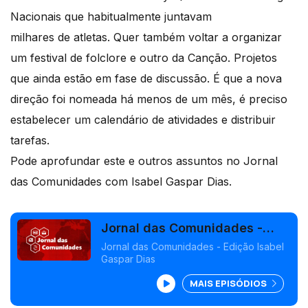
Nacionais que habitualmente juntavam
milhares de atletas. Quer também voltar a organizar
um festival de folclore e outro da Canção. Projetos
que ainda estão em fase de discussão. É que a nova
direção foi nomeada há menos de um mês, é preciso
estabelecer um calendário de atividades e distribuir
tarefas.
Pode aprofundar este e outros assuntos no Jornal
das Comunidades com Isabel Gaspar Dias.
Jornal das Comunidades -
Edição Isabel Gaspar Dias
Jornal das Comunidades - Edição Isabel
Gaspar Dias
MAIS EPISÓDIOS