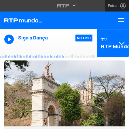
Entrar
Siga a Dança
NO AR
TV
RTP Mund