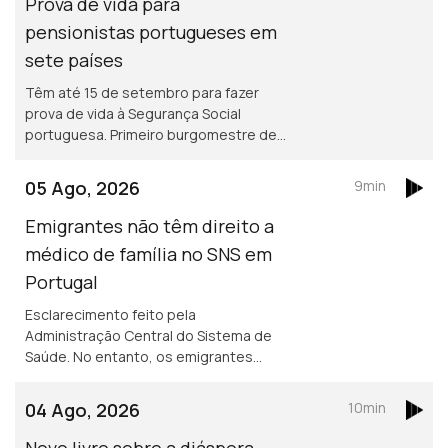
Prova de vida para
pensionistas portugueses em
sete países
Têm até 15 de setembro para fazer
prova de vida à Segurança Social
portuguesa. Primeiro burgomestre de
origem portuguesa no Luxemburgo
está a gostar e diz que quer continuar,
05 Ago, 2026
9min
para além de 2029.
Emigrantes não têm direito a
médico de família no SNS em
Portugal
Esclarecimento feito pela
Administração Central do Sistema de
Saúde. No entanto, os emigrantes
podem recorrer ao Serviço Nacional de
Saúde, sem qualquer encargo.
04 Ago, 2026
10min
Novo livro sobre a diáspora