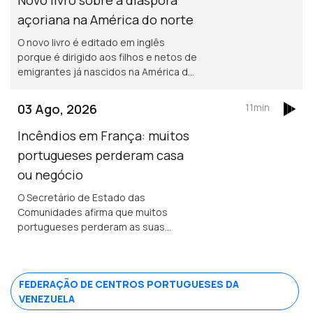
açoriana na América do norte
O novo livro é editado em inglês
porque é dirigido aos filhos e netos de
emigrantes já nascidos na América do
norte. Portuguesa na região de
Bordéus teve de deixar a sua casa
03 Ago, 2026
11min
durante uma semana, por causa dos
incêndios.
Incêndios em França: muitos
portugueses perderam casa
ou negócio
O Secretário de Estado das
Comunidades afirma que muitos
portugueses perderam as suas
propriedades em França, mas acredita
que os seguros vão cobrir os
prejuizos.
FEDERAÇÃO DE CENTROS PORTUGUESES DA
VENEZUELA