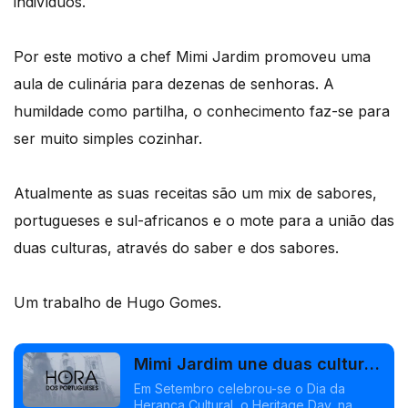
indivíduos.
Por este motivo a chef Mimi Jardim promoveu uma
aula de culinária para dezenas de senhoras. A
humildade como partilha, o conhecimento faz-se para
ser muito simples cozinhar.
Atualmente as suas receitas são um mix de sabores,
portugueses e sul-africanos e o mote para a união das
duas culturas, através do saber e dos sabores.
Um trabalho de Hugo Gomes.
Mimi Jardim une duas culturas
na África do Sul
Em Setembro celebrou-se o Dia da
Herança Cultural, o Heritage Day, na