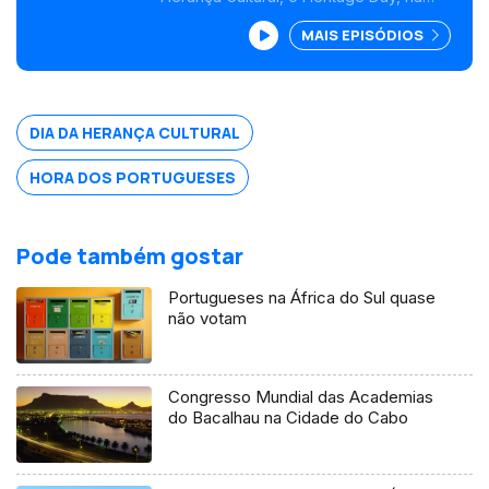
África do Sul. Durante toda a semana a
MAIS EPISÓDIOS
saudade transformou-se em honra e
sentimento de pertença de algo que é
maior do que os indivíduos. Por este
motivo a chef Mimi Jardim promoveu uma
aula de culinária para dezenas de
DIA DA HERANÇA CULTURAL
senhoras. A humildade como partilha, o
conhecimento faz-se para ser muito
simples cozinhar.
HORA DOS PORTUGUESES
Pode também gostar
Portugueses na África do Sul quase
não votam
Congresso Mundial das Academias
do Bacalhau na Cidade do Cabo