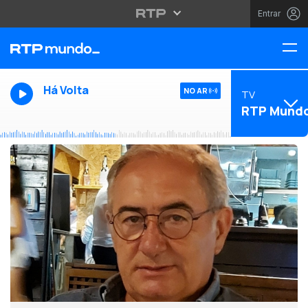
Entrar
Há Volta
NO AR
TV
RTP Mund