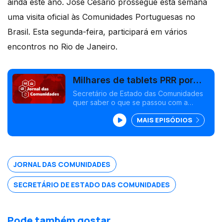
ainda este ano. José Cesário prossegue esta semana
uma visita oficial às Comunidades Portuguesas no
Brasil. Esta segunda-feira, participará em vários
encontros no Rio de Janeiro.
Milhares de tablets PRR por
distribuir, denuncia José
Secretário de Estado das Comunidades
quer saber o que se passou com a
Cesário
digitalização do ensino de português no
MAIS EPISÓDIOS
estrangeiro. PALCUS avança com novo
inquérito à comunidade luso-americana.
Edição Susana Lemos
JORNAL DAS COMUNIDADES
SECRETÁRIO DE ESTADO DAS COMUNIDADES
Pode também gostar