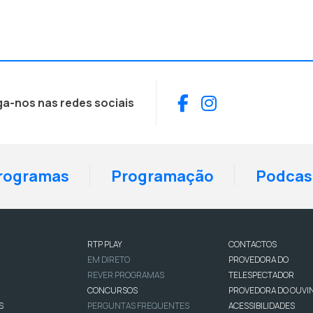
Facebook
Instagram
ga-nos nas redes sociais
rogramas
Programação
Podcas
RTP PLAY
CONTACTOS
EM DIRETO
PROVEDORA DO
REVER PROGRAMAS
TELESPECTADOR
CONCURSOS
PROVEDORA DO OUVI
S
PERGUNTAS FREQUENTES
ACESSIBILIDADES