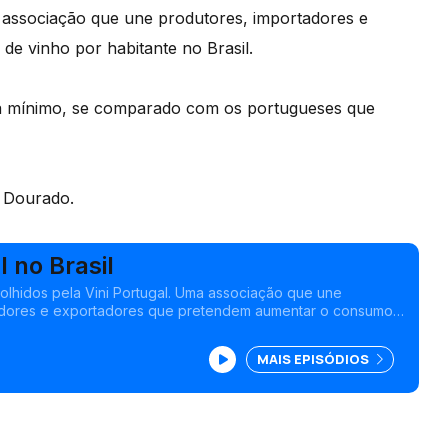
a associação que une produtores, importadores e
e vinho por habitante no Brasil.
nda mínimo, se comparado com os portugueses que
o Dourado.
l no Brasil
olhidos pela Vini Portugal. Uma associação que une
adores e exportadores que pretendem aumentar o consumo
te no Brasil.
MAIS EPISÓDIOS