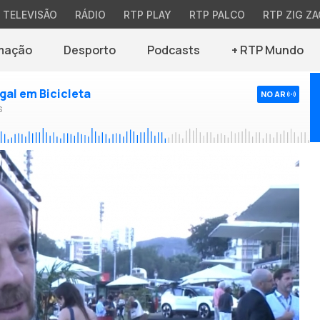
TELEVISÃO
RÁDIO
RTP PLAY
RTP PALCO
RTP ZIG ZA
mação
Desporto
Podcasts
+ RTP Mundo
ugal em Bicicleta
NO AR
s