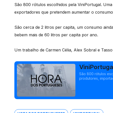
São 800 rótulos escolhidos pela ViniPortugal. Um
exportadores que pretendem aumentar o consumo d
São cerca de 2 litros per capita, um consumo ai
bebem mais de 60 litros per capita por ano.
Um trabalho de Carmen Célia, Alex Sobral e Tass
ViniPortuga
São 800 rótulos esc
produtores, import
de vinho por habitan