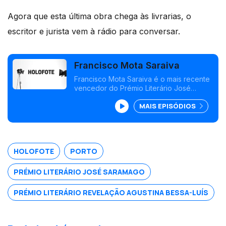
Agora que esta última obra chega às livrarias, o
escritor e jurista vem à rádio para conversar.
Francisco Mota Saraiva
Francisco Mota Saraiva é o mais recente
vencedor do Prémio Literário José
Saramago. Foi escolhido pelo livro
MAIS EPISÓDIOS
"Morramos ao Menos no Porto", que
deverá chegar aos vários países
lusófonos.
HOLOFOTE
PORTO
PRÉMIO LITERÁRIO JOSÉ SARAMAGO
PRÉMIO LITERÁRIO REVELAÇÃO AGUSTINA BESSA-LUÍS