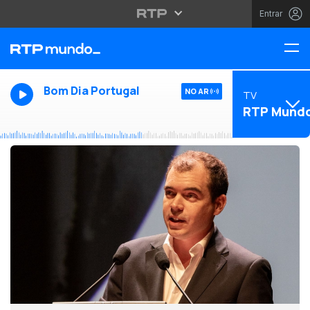
Entrar
Bom Dia Portugal
NO AR
TV
RTP Mund