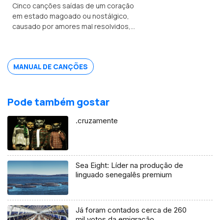
Cinco canções saídas de um coração
em estado magoado ou nostálgico,
causado por amores mal resolvidos,
formam "Espero Que Estejas Bem", o EP
de estreia que o Manel Soares veio
apresentar.
MANUAL DE CANÇÕES
Pode também gostar
.cruzamente
Sea Eight: Líder na produção de
linguado senegalês premium
Já foram contados cerca de 260
mil votos da emigração