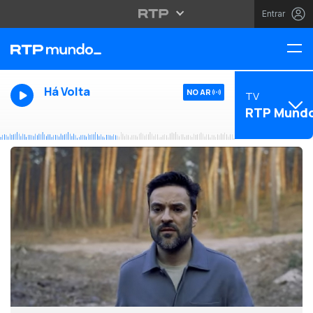
Entrar
Há Volta
NO AR
TV
RTP Mund