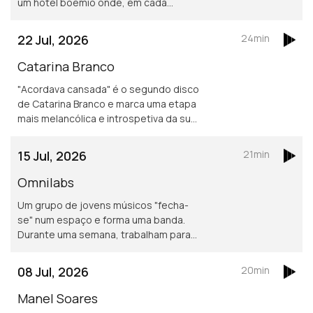
um hotel boémio onde, em cada
espaço, personagens vivem histórias
em que nem tudo tem
22 Jul, 2026
24min
necessariamente de dar certo.
Catarina Branco
"Acordava cansada" é o segundo disco
de Catarina Branco e marca uma etapa
mais melancólica e introspetiva da sua
música.
15 Jul, 2026
21min
Omnilabs
Um grupo de jovens músicos "fecha-
se" num espaço e forma uma banda.
Durante uma semana, trabalham para
criar música. Filipe Rocha, um dos
mentores, esteve no Manual de
08 Jul, 2026
20min
Canções a explicar a dinâmica deste
projeto.
Manel Soares