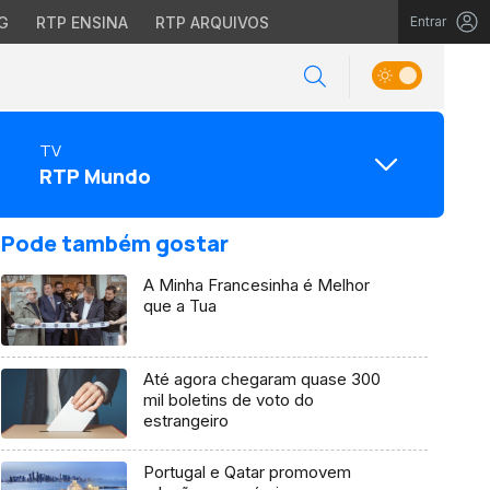
G
RTP ENSINA
RTP ARQUIVOS
Entrar
TV
RTP Mundo
Pode também gostar
A Minha Francesinha é Melhor
que a Tua
Até agora chegaram quase 300
mil boletins de voto do
estrangeiro
Portugal e Qatar promovem