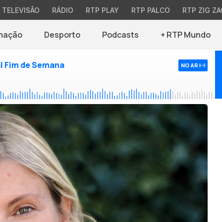
TELEVISÃO
RÁDIO
RTP PLAY
RTP PALCO
RTP ZIG ZA
mação
Desporto
Podcasts
+ RTP Mundo
l Fim de Semana
NO AR