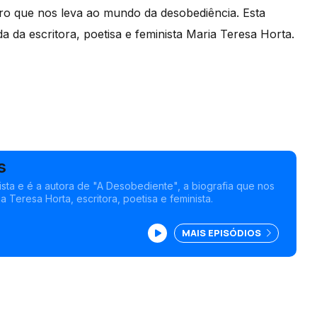
ivro que nos leva ao mundo da desobediência. Esta
 da escritora, poetisa e feminista Maria Teresa Horta.
s
alista e é a autora de "A Desobediente", a biografia que nos
a Teresa Horta, escritora, poetisa e feminista.
MAIS EPISÓDIOS