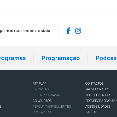
Facebook
Instagram
ga-nos nas redes sociais
rogramas
Programação
Podcas
RTP PLAY
CONTACTOS
EM DIRETO
PROVEDORA DO
REVER PROGRAMAS
TELESPECTADOR
CONCURSOS
PROVEDORA DO OUVI
S
PERGUNTAS FREQUENTES
ACESSIBILIDADES
CONTACTOS
SATÉLITES