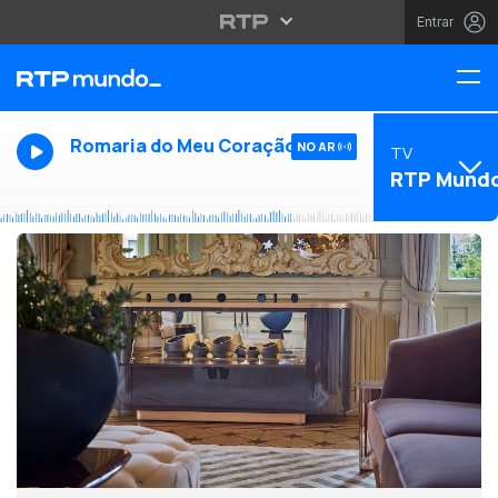
Entrar
Romaria do Meu Coração
NO AR
TV
RTP Mund