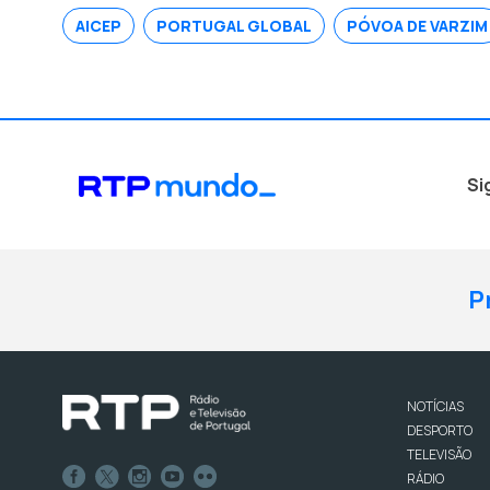
AICEP
PORTUGAL GLOBAL
PÓVOA DE VARZIM
Si
P
NOTÍCIAS
DESPORTO
TELEVISÃO
RÁDIO