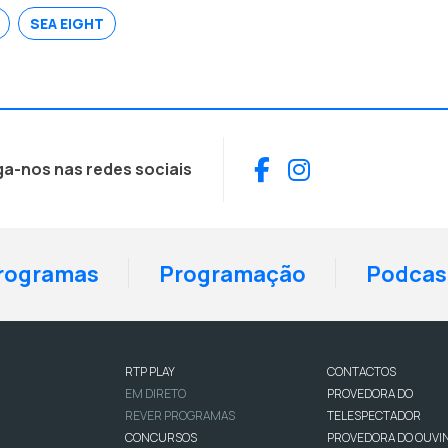
SEA EIGHT
Facebook
Instagram
ga-nos nas redes sociais
rogramas
Programação
Podcas
RTP PLAY
CONTACTOS
EM DIRETO
PROVEDORA DO
REVER PROGRAMAS
TELESPECTADOR
CONCURSOS
PROVEDORA DO OUVI