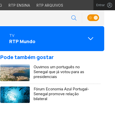
G
RTP ENSINA
RTP ARQUIVOS
Entrar
TV
RTP Mundo
Pode também gostar
Ouvimos um português no
Senegal que já votou para as
presidenciais
Fórum Economia Azul Portugal-
Senegal promove relação
bilateral