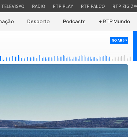
TELEVISÃO
RÁDIO
RTP PLAY
RTP PALCO
RTP ZIG ZA
mação
Desporto
Podcasts
+ RTP Mundo
NO AR