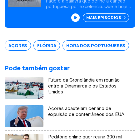
Borges
Fado é a palavra que define a canção
portuguesa por excelência. Que é hoje
património cultural da humanidade. Fado
MAIS EPISÓDIOS
significa também destino, sorte ou sina.
Foi o fado de George Câmara deixar os
Açores e rumar aos Estados Unidos da
América, com apenas 16 anos, onde
reencontrou um compatriota, Rui Borges.
AÇORES
FLÓRIDA
HORA DOS PORTUGUESES
Pode também gostar
Futuro da Gronelândia em reunião
entre a Dinamarca e os Estados
Unidos
Açores acautelam cenário de
expulsão de conterrâneos dos EUA
Peditório online quer reunir 300 mil