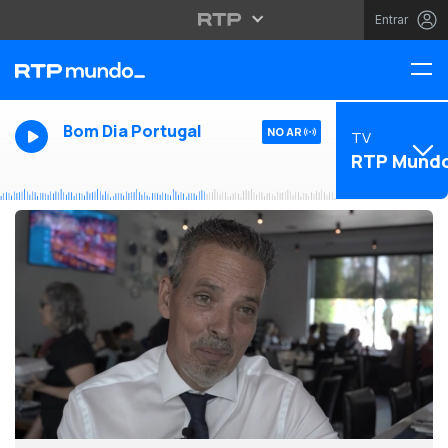
Entrar
Bom Dia Portugal
NO AR
TV
RTP Mund