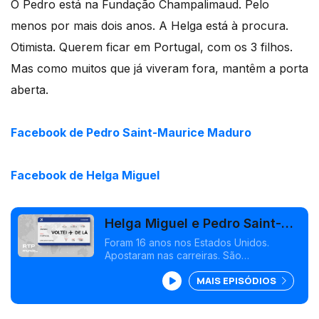
O Pedro está na Fundação Champalimaud. Pelo
menos por mais dois anos. A Helga está à procura.
Otimista. Querem ficar em Portugal, com os 3 filhos.
Mas como muitos que já viveram fora, mantêm a porta
aberta.
Facebook de Pedro Saint-Maurice Maduro
Facebook de Helga Miguel
Helga Miguel e Pedro Saint-
Maurice | Estados Unidos >
Foram 16 anos nos Estados Unidos.
Apostaram nas carreiras. São
Oeiras
investigadores. Quiseram voltar com os
MAIS EPISÓDIOS
três filhos. O Pedro está a investigar. A
Helga está à procura de um lugar,
otimista.