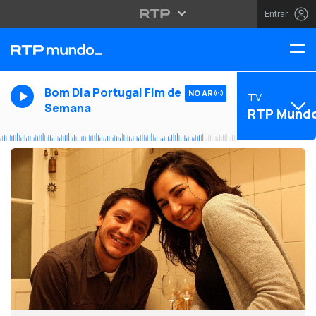
Entrar
Bom Dia Portugal Fim de
NO AR
TV
Semana
RTP Mund