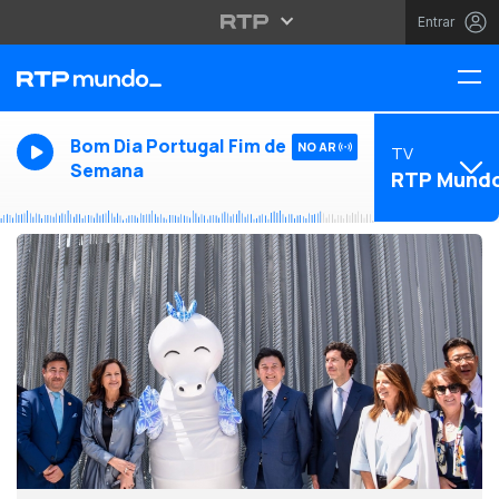
Entrar
Bom Dia Portugal Fim de
NO AR
TV
Semana
RTP Mund