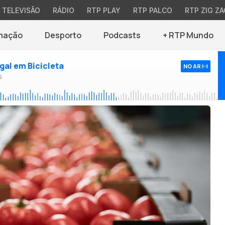
TELEVISÃO
RÁDIO
RTP PLAY
RTP PALCO
RTP ZIG ZA
mação
Desporto
Podcasts
+ RTP Mundo
ugal em Bicicleta
NO AR
s