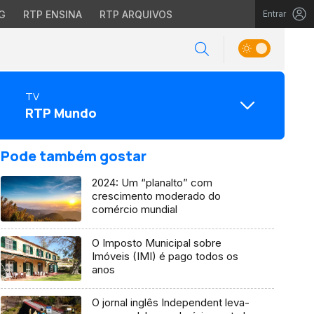
G
RTP ENSINA
RTP ARQUIVOS
Entrar
TV
RTP Mundo
Pode também gostar
2024: Um “planalto” com
crescimento moderado do
comércio mundial
O Imposto Municipal sobre
Imóveis (IMI) é pago todos os
anos
O jornal inglês Independent leva-