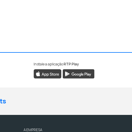
Instale a aplicação
RTP Play
ts
A EMPRESA