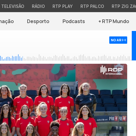
TELEVISÃO
RÁDIO
RTP PLAY
RTP PALCO
RTP ZIG ZA
mação
Desporto
Podcasts
+ RTP Mundo
NO AR