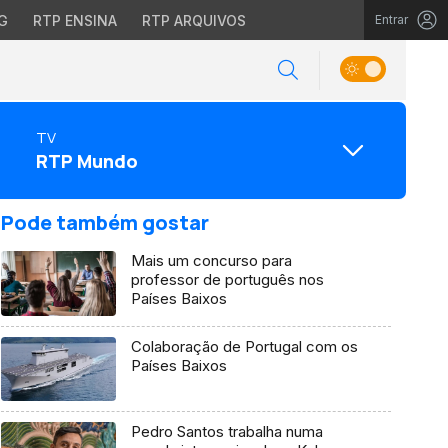
G
RTP ENSINA
RTP ARQUIVOS
Entrar
TV
RTP Mundo
Pode também gostar
Mais um concurso para
professor de português nos
Países Baixos
Colaboração de Portugal com os
Países Baixos
Pedro Santos trabalha numa