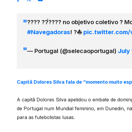
???? ??́???? no objetivo coletivo ? 
#Navegadoras
! ?⛵
pic.twitter.com
— Portugal (@selecaoportugal)
July
Capitã Dolores Silva fala de “momento muito esp
A capitã Dolores Silva apelidou o embate de domin
de Portugal num Mundial feminino, em Dunedin, n
para as futebolistas lusas.