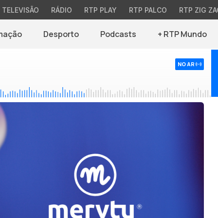
TELEVISÃO
RÁDIO
RTP PLAY
RTP PALCO
RTP ZIG ZA
mação
Desporto
Podcasts
+ RTP Mundo
NO AR