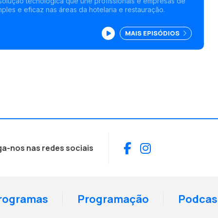
solução tecnológica que une profissionais e empresas de
ples e eficaz nas áreas da hotelaria e restauração.
MAIS EPISÓDIOS
Facebook
Instagram
ga-nos nas redes sociais
rogramas
Programação
Podcas