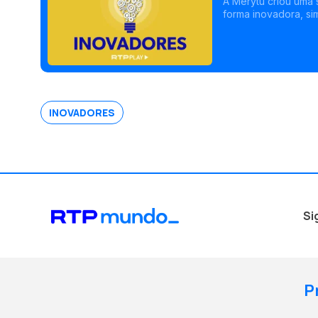
A Merytu criou uma 
forma inovadora, sim
INOVADORES
Si
P