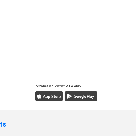
Instale a aplicação
RTP Play
ts