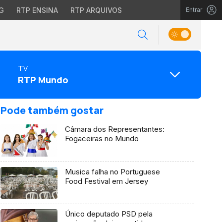
G
RTP ENSINA
RTP ARQUIVOS
Entrar
TV
RTP Mundo
Pode também gostar
Câmara dos Representantes:
Fogaceiras no Mundo
Musica falha no Portuguese
Food Festival em Jersey
Único deputado PSD pela