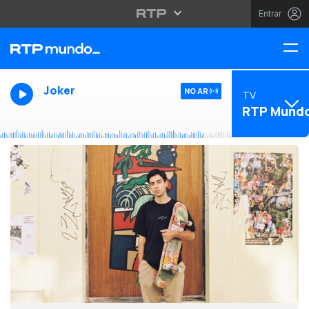
Entrar
Joker
NO AR
TV
RTP Mund