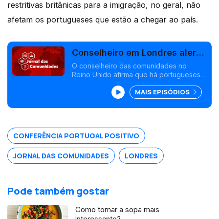
restritivas britânicas para a imigração, no geral, não
afetam os portugueses que estão a chegar ao país.
Conselheiro em Londres alerta
para deportação de
O conselheiro das comunidades no
Reino Unido afirma que há portugueses
portugueses
detidos à entrada do país e deportados
MAIS EPISÓDIOS
para Portugal. Estudante na Letónia relata
avisos à população por causa da guerra.
Edição Susana Barros
CONFERÊNCIA PORTUGAL POSITIVO
JORNAL DAS COMUNIDADES
LONDRES
Pode também gostar
Como tornar a sopa mais
interessante?