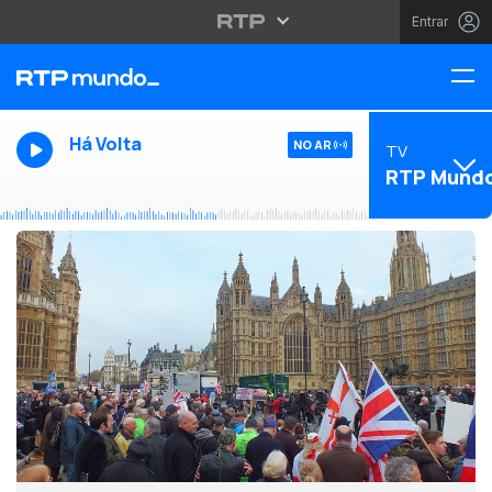
Entrar
Há Volta
NO AR
TV
RTP Mund