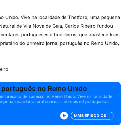
no Unido. Vive na localidade de Thetford, uma pequena
 Natural de Vila Nova de Gaia, Carlos Ribeiro fundou
entares portugueses e brasileiros, que abastece lojas
oprietário do primeiro jornal português no Reino Unido,
eiro.
 português no Reino Unido
 empresário de sucesso no Reino Unido. Vive na localidade
quena localidade rural com mais de dois mil portugueses.
MAIS EPISÓDIOS