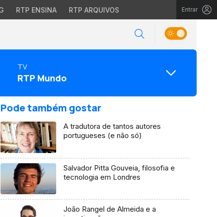
G
RTP ENSINA
RTP ARQUIVOS
Entrar
TV
RTP Mundo
Pode também gostar
A tradutora de tantos autores
portugueses (e não só)
Salvador Pitta Gouveia, filosofia e
tecnologia em Londres
João Rangel de Almeida e a