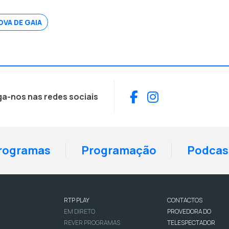
OVA DE GAIA
Facebook
Instagram
ga-nos nas redes sociais
rogramas
Programação
Podcas
RTP PLAY
CONTACTOS
EM DIRETO
PROVEDORA DO
REVER PROGRAMAS
TELESPECTADOR