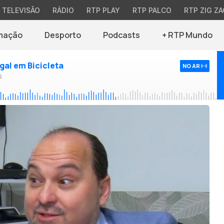
TELEVISÃO
RÁDIO
RTP PLAY
RTP PALCO
RTP ZIG ZA
mação
Desporto
Podcasts
+ RTP Mundo
ugal em Bicicleta
NO AR
s