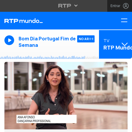
Entrar
Bom Dia Portugal Fim de
NO AR
TV
Semana
RTP Mund