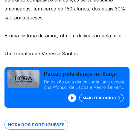
americanas, têm cerca de 150 alunos, dos quais 30%
são portugueses.
É uma história de amor, ritmo e dedicação pela arte.
Um trabalho de Vanessa Santos.
Paixão pela dança na Suíça
Da paixão pela dança surgiu uma escola.
Ana Afonso, de Lisboa e Pedro Teixeira,
de Gaia conheceram-se numa escola de
MAIS EPISÓDIOS
dança, em 2018 e, desde então, não
pararam de dançar juntos.
HORA DOS PORTUGUESES