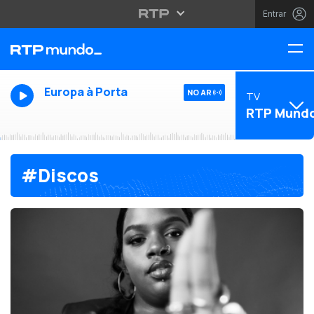
Entrar
Europa à Porta
NO AR
TV
RTP Mund
#Discos