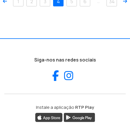
Anterior
P
…
1
2
3
4
5
6
34
Siga-nos nas redes sociais
Facebook
Instagram
Instale a aplicação
RTP Play