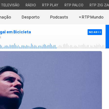
TELEVISÃO
RÁDIO
RTP PLAY
RTP PALCO
RTP ZIG ZA
mação
Desporto
Podcasts
+ RTP Mundo
ugal em Bicicleta
NO AR
s