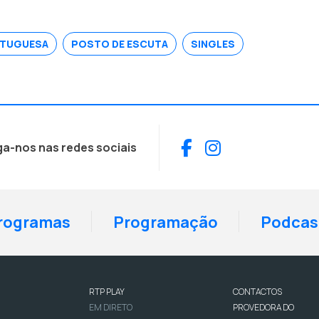
RTUGUESA
POSTO DE ESCUTA
SINGLES
Facebook
Instagram
ga-nos nas redes sociais
rogramas
Programação
Podcas
RTP PLAY
CONTACTOS
EM DIRETO
PROVEDORA DO