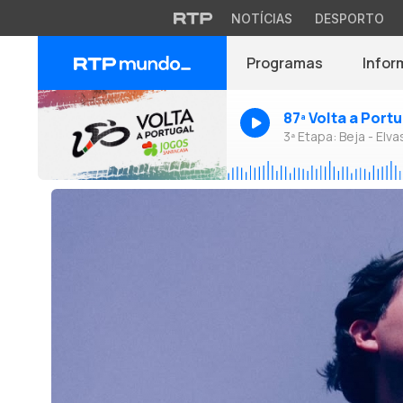
NOTÍCIAS
DESPORTO
Programas
Infor
87ª Volta a Port
3ª Etapa: Beja - Elva