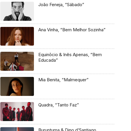
João Feneja, “Sábado”
Ana Vinha, “Bem Melhor Sozinha”
Equinōcio & Inês Apenas, “Bem
Educada”
Mia Benita, “Malmequer”
Quadra, “Tanto Faz”
Buruntuma & Dino d’Santiago,