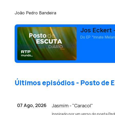
João Pedro Bandeira
Jos Eckert 
Do EP "Innate Melan
Últimos episódios - Posto de E
07 Ago, 2026
Jasmim - "Caracol"
Inspirado por um verso do poeta Pedro Tamen: "Baba-se o caracol de gozo e