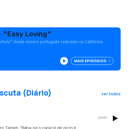
- "Easy Loving"
choly" deste músico português radicado na Califórnia.
MAIS EPISÓDIOS
scuta (Diário)
ver todos
4min