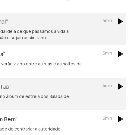
4min
mal"
 da ideia de que passamos a vida a
não o sejam assim tanto.
3min
oa"
verão vivido entre as ruas e as noites da
4min
 Tua"
no álbum de estreia dos Salada de
3min
em Bem"
de de contrariar a autoridade.