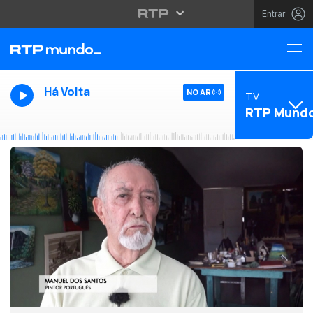
Entrar
Há Volta
NO AR
TV
RTP Mund