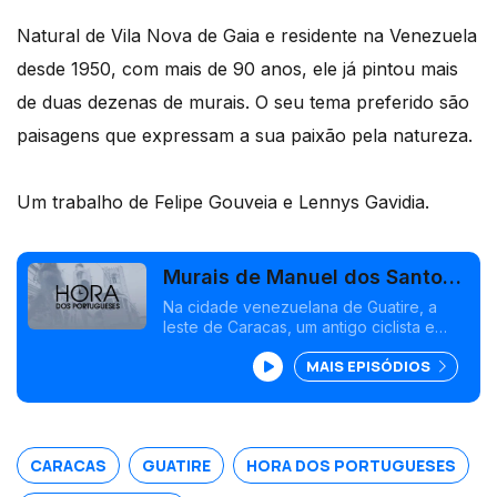
Natural de Vila Nova de Gaia e residente na Venezuela
desde 1950, com mais de 90 anos, ele já pintou mais
de duas dezenas de murais. O seu tema preferido são
paisagens que expressam a sua paixão pela natureza.
Um trabalho de Felipe Gouveia e Lennys Gavidia.
Murais de Manuel dos Santos
em Guatire
Na cidade venezuelana de Guatire, a
leste de Caracas, um antigo ciclista e
dirigente português, Manuel dos Santos,
MAIS EPISÓDIOS
está a popularizar a pintura de murais nas
paredes de vários complexos
residenciais.
CARACAS
GUATIRE
HORA DOS PORTUGUESES